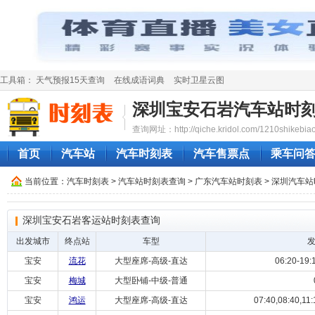
工具箱：
天气预报15天查询
在线成语词典
实时卫星云图
深圳宝安石岩汽车站时
查询网址：http://qiche.kridol.com/1210shikebiao
首页
汽车站
汽车时刻表
汽车售票点
乘车问
当前位置：
汽车时刻表
>
汽车站时刻表查询
>
广东汽车站时刻表
>
深圳汽车站
深圳宝安石岩客运站时刻表查询
出发城市
终点站
车型
宝安
流花
大型座席-高级-直达
06:20-1
宝安
梅城
大型卧铺-中级-普通
宝安
鸿运
大型座席-高级-直达
07:40,08:40,11: