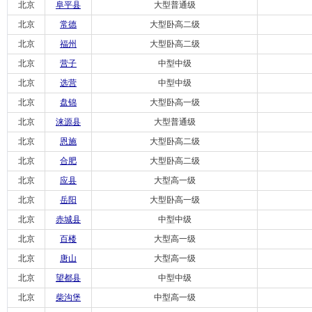
北京
阜平县
大型普通级
北京
常德
大型卧高二级
北京
福州
大型卧高二级
北京
营子
中型中级
北京
选营
中型中级
北京
盘锦
大型卧高一级
北京
涞源县
大型普通级
北京
恩施
大型卧高二级
北京
合肥
大型卧高二级
北京
应县
大型高一级
北京
岳阳
大型卧高一级
北京
赤城县
中型中级
北京
百楼
大型高一级
北京
唐山
大型高一级
北京
望都县
中型中级
北京
柴沟堡
中型高一级