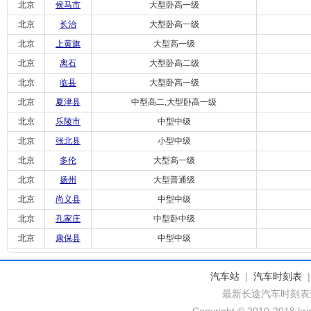
北京
侯马市
大型卧高一级
北京
长治
大型卧高一级
北京
上黄旗
大型高一级
北京
离石
大型卧高二级
北京
临县
大型卧高一级
北京
夏津县
中型高二,大型卧高一级
北京
乐陵市
中型中级
北京
张北县
小型中级
北京
多伦
大型高一级
北京
扬州
大型普通级
北京
尚义县
中型中级
北京
孔家庄
中型卧中级
北京
康保县
中型中级
汽车站
|
汽车时刻表
最新长途汽车时刻表