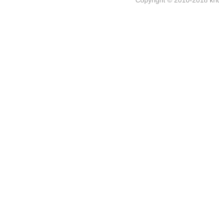
Copyright © 2010-2018 krid