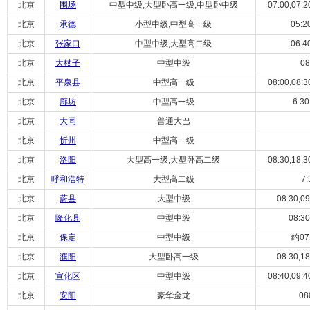
北京
围场
中型中级,大型卧高一级,中型卧中级
07:00,07:20
北京
承德
小型中级,中型高一级
05:
北京
张家口
中型中级,大型高二级
06:
北京
大杖子
中型中级
08
北京
平泉县
中型高一级
08:00,08:30
北京
廊坊
中型高一级
6:3
北京
大同
普通大巴
北京
忻州
中型高一级
北京
洛阳
大型高一级,大型卧高二级
08:30,18:30
北京
呼和浩特
大型高二级
7
北京
蔚县
大型中级
08:30,09
北京
隆化县
中型中级
08:30
北京
保定
中型中级
约07
北京
濮阳
大型卧高一级
08:30,18
北京
宣化区
中型中级
08:40,09:40
北京
安阳
豪华金龙
08