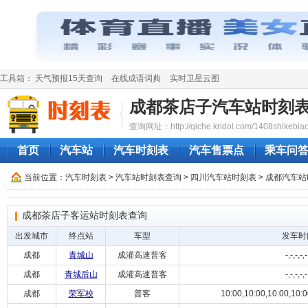
工具箱：
天气预报15天查询
在线成语词典
实时卫星云图
成都茶店子汽车站时刻
查询网址：http://qiche.kridol.com/1408shikebiao
首页
汽车站
汽车时刻表
汽车售票点
乘车问
当前位置：
汽车时刻表
>
汽车站时刻表查询
>
四川汽车站时刻表
>
成都汽车站
成都茶店子客运站时刻表查询
出发城市
终点站
车型
发车时
成都
青城山
成灌高速普客
-,-,-,-,-
成都
青城后山
成灌高速普客
-,-,-,-,-
成都
荣军校
普客
10:00,10:00,10:00,10:00