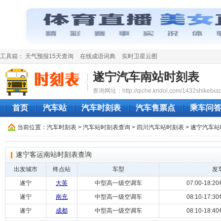
工具箱：
天气预报15天查询
在线成语词典
实时卫星云图
遂宁汽车南站时刻表
查询网址：http://qiche.kridol.com/1432shikebiao
首页
汽车站
汽车时刻表
汽车售票点
乘车问
当前位置：
汽车时刻表
>
汽车站时刻表查询
>
四川汽车站时刻表
>
遂宁汽车站
遂宁客运南站时刻表查询
出发城市
终点站
车型
发
遂宁
大英
中型高一级空调车
07:00-18
遂宁
南充
中型高一级空调车
08:10-17
遂宁
成都
中型高一级空调车
08:10-18