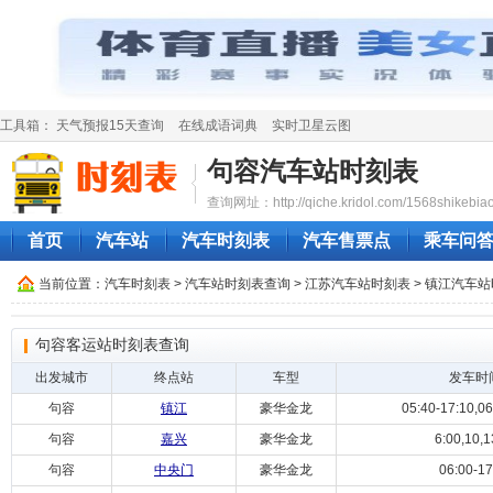
工具箱：
天气预报15天查询
在线成语词典
实时卫星云图
句容汽车站时刻表
查询网址：http://qiche.kridol.com/1568shikebiao
首页
汽车站
汽车时刻表
汽车售票点
乘车问
当前位置：
汽车时刻表
>
汽车站时刻表查询
>
江苏汽车站时刻表
>
镇江汽车站
句容客运站时刻表查询
出发城市
终点站
车型
发车时
句容
镇江
豪华金龙
05:40-17:10,06
句容
嘉兴
豪华金龙
6:00,10,1
句容
中央门
豪华金龙
06:00-17