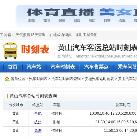
工具箱：
天气预报15天查询
在线成语词典
实时卫星云图
黄山汽车客运总站时刻
查询网址：http://qiche.kridol.com/1840shikebiao
首页
汽车站
汽车时刻表
汽车售票点
乘车问
当前位置：
汽车时刻表
>
汽车站时刻表查询
>
安徽汽车站时刻表
>
黄山汽车站
黄山汽车总站时刻表查询
出发城市
终点站
车型
发车时间
黄山
合肥
依维柯
10:00,10:40,12:20,5:20,6:00,7
黄山
杭州
卧铺
11:30,14:00,16:00,5:10,6
黄山
芜湖
依维柯
11:50,13:00,14:20,6