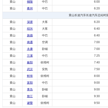
黄山
铜陵
中巴
6:00
黄山
衢州
中巴
6:20
黄山长途汽车长途汽车总站时
黄山
深渡
大客
6:20
黄山
绍兴
大客
6:40
黄山
旌德
中巴
6:40
黄山
南通
空调
7:00
黄山
永康
卧铺
7:00
黄山
兰溪
中巴
7:25
黄山
枞阳
依维柯
7:40
黄山
武汉
安凯
7:50
黄山
蚌埠
依维柯
8:00
黄山
富阳
中巴
9:00
黄山
青岛
卧铺
9:00
黄山
敖江
卧铺
9:30
黄山
诸暨
依维柯
9:50