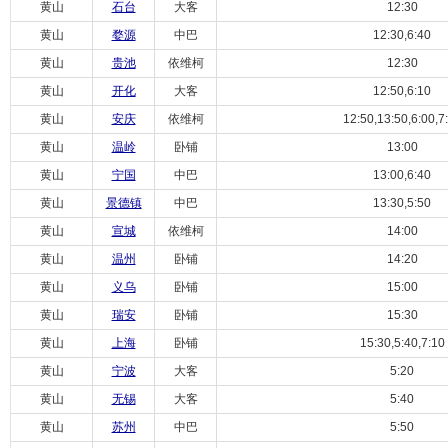
黄山
石台
大客
12:30
黄山
婺源
中巴
12:30,6:40
黄山
贵池
依维柯
12:30
黄山
开化
大客
12:50,6:10
黄山
安庆
依维柯
12:50,13:50,6:00,7
黄山
温岭
卧铺
13:00
黄山
宁国
中巴
13:00,6:40
黄山
景德镇
中巴
13:30,5:50
黄山
宣城
依维柯
14:00
黄山
温州
卧铺
14:20
黄山
义乌
卧铺
15:00
黄山
瑞安
卧铺
15:30
黄山
上海
卧铺
15:30,5:40,7:10
黄山
宁波
大客
5:20
黄山
无锡
大客
5:40
黄山
苏州
中巴
5:50