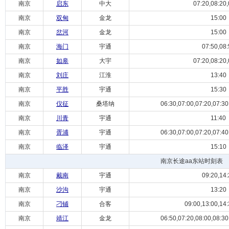
南京
启东
中大
07:20,08:20,
南京
双甸
金龙
15:00
南京
岔河
金龙
15:00
南京
海门
宇通
07:50,08:
南京
如皋
大宇
07:20,08:20,
南京
刘庄
江淮
13:40
南京
平胜
宇通
15:30
南京
仪征
桑塔纳
06:30,07:00,07:20,07:30,
南京
川青
宇通
11:40
南京
胥浦
宇通
06:30,07:00,07:20,07:40,
南京
临泽
宇通
15:10
南京长途aa东站时刻表
南京
戴南
宇通
09:20,14:
南京
沙沟
宇通
13:20
南京
刁铺
合客
09:00,13:00,14:
南京
靖江
金龙
06:50,07:20,08:00,08:30,