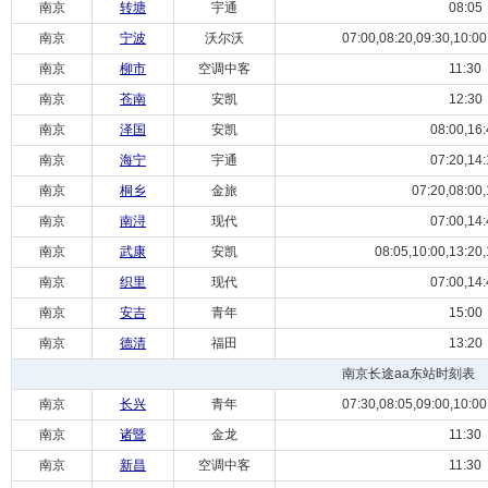
南京
转塘
宇通
08:05
南京
宁波
沃尔沃
07:00,08:20,09:30,10:00,
南京
柳市
空调中客
11:30
南京
苍南
安凯
12:30
南京
泽国
安凯
08:00,16:
南京
海宁
宇通
07:20,14:
南京
桐乡
金旅
07:20,08:00,
南京
南浔
现代
07:00,14:
南京
武康
安凯
08:05,10:00,13:20,
南京
织里
现代
07:00,14:
南京
安吉
青年
15:00
南京
德清
福田
13:20
南京长途aa东站时刻表
南京
长兴
青年
07:30,08:05,09:00,10:00,
南京
诸暨
金龙
11:30
南京
新昌
空调中客
11:30