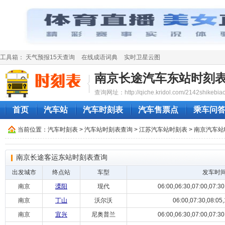
工具箱：
天气预报15天查询
在线成语词典
实时卫星云图
南京长途汽车东站时刻
查询网址：http://qiche.kridol.com/2142shikebiao
首页
汽车站
汽车时刻表
汽车售票点
乘车问
当前位置：
汽车时刻表
>
汽车站时刻表查询
>
江苏汽车站时刻表
>
南京汽车站
南京长途客运东站时刻表查询
出发城市
终点站
车型
发车时
南京
溧阳
现代
06:00,06:30,07:00,07:30,
南京
丁山
沃尔沃
06:00,07:30,08:05,
南京
宜兴
尼奥普兰
06:00,06:30,07:00,07:30,