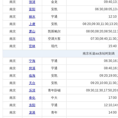
南京
张渚
金龙
09:40,13:
南京
富阳
安凯
06:30,08:05,13:
南京
丽水
宇通
12:10
南京
上虞
安凯
08:20,09:30,11:30,13:20,
南京
萧山
凯斯鲍尔
08:00,08:20,08:50,11:
南京
绍兴
空调大客
07:30,08:40,11:30,
南京
官林
现代
15:40
南京长途aa东站时刻表
南京
宁海
宇通
06:30,16:
南京
慈溪
宇通
08:40,16:
南京
临海
安凯
09:20,19:00,
南京
天台
安凯
09:20,10:00,11:30,
南京
乐清
青年卧铺
09:30,11:30,17:50,20:
南京
奉化
中大
17:00
南京
东阳
宇通
12:10,14:
南京
龙港
青年
14:00