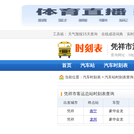
工具箱：
天气预报15天查询
在线成语词典
实时
凭祥市
查询网址：http://
首页
汽车站
汽车时刻表
当前位置：
汽车时刻表
>
汽车站时刻表查询
凭祥市客运总站时刻表查询
出发城市
终点站
车型
凭祥
南宁
豪华金龙
凭祥
龙州
豪华金龙