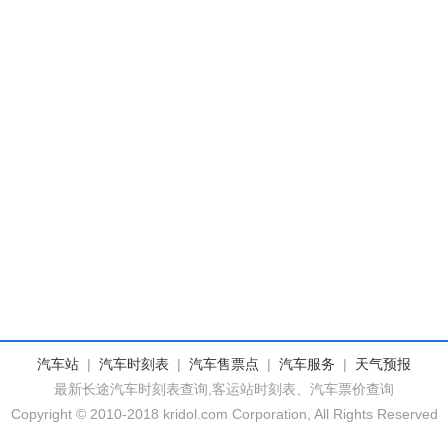
汽车站
|
汽车时刻表
|
汽车售票点
|
汽车服务
|
天气预报
最新长途汽车时刻表查询,客运站时刻表、汽车票价查询
Copyright © 2010-2018 kridol.com Corporation, All Rights Reserved