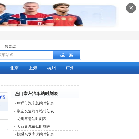
✕
售票点
北京
上海
杭州
广州
热门崇左汽车站时刻表
电话
凭祥市汽车总站时刻表
价
崇左长途汽车站时刻表
龙州客运站时刻表
大新县汽车站时刻表
扶绥东罗客运站时刻表