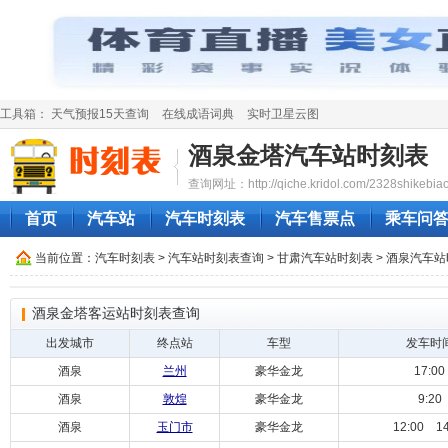
工具箱：
天气预报15天查询
在线成语词典
实时卫星云图
酒泉金塔汽车站时刻表
查询网址：http://qiche.kridol.com/2328shikebiao
首页
汽车站
汽车时刻表
汽车售票点
乘车问
当前位置：
汽车时刻表
>
汽车站时刻表查询
>
甘肃汽车站时刻表
>
酒泉汽车站
酒泉金塔客运站时刻表查询
出发城市
终点站
车型
发车时
酒泉
兰州
豪华金龙
17:00
酒泉
敦煌
豪华金龙
9:20
酒泉
玉门市
豪华金龙
12:00 14