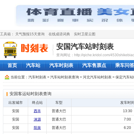
工具箱：
天气预报15天查询
在线成语词典
实时卫星云图
安国汽车站时刻表
查询网址：http://qiche.kridol.com/4530shikebiao
首页
汽车站
汽车时刻表
汽车售票点
乘车问
当前位置：
汽车时刻表
>
汽车站时刻表查询
>
河北汽车站时刻表
>
保定汽车站
安国客运站时刻表查询
出发城市
终点站
车型
发车时
安国
西丰
普通大巴
13:30
安国
涞源
普通大巴
7:00
安国
阳泉
普通大巴
6:20