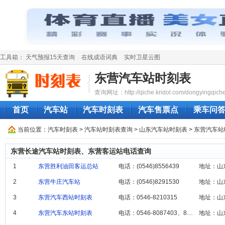
工具箱：
天气预报15天查询
在线成语词典
实时卫星云图
东营汽车站时刻表
查询网址：http://qiche.kridol.com/dongyingqich
首页
汽车站
汽车时刻表
汽车售票点
乘车问
当前位置：
汽车时刻表
>
汽车站时刻表查询
>
山东汽车站时刻表
> 东营汽车
东营长途汽车站时刻表、东营客运站电话查询
1
东营胜利油田客运总站
电话：(0546)8556439
地址：山
2
东营牛庄汽车站
电话：(0546)8291530
地址：山
3
东营汽车西站时刻表
电话：0546-8210315‎
地址：山
4
东营汽车东站时刻表
电话：0546-8087403‎、820852
地址：山