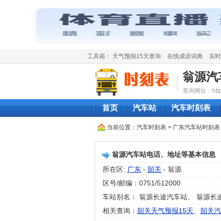
工具箱：
天气预报15天查询
在线成语词典
实时
翁源汽
查询网址：http://
首页
汽车站
汽车时刻表
当前位置：
汽车时刻表
>
广东汽车站时刻表
翁源汽车站电话、地址等基本信息
所在区:
广东
-
韶关
- 翁源
区号/邮编：0751/512000
车站别名： 翁源长途汽车站、 翁源长
相关查询：
韶关天气预报15天
、
韶关汽