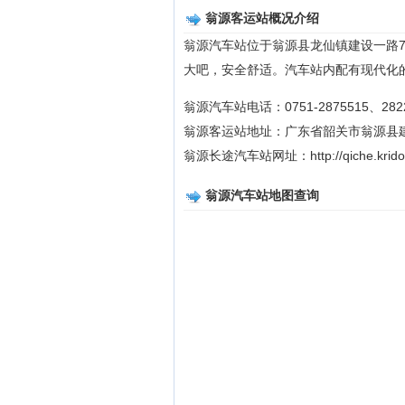
翁源客运站概况介绍
翁源汽车站位于翁源县龙仙镇建设一路
大吧，安全舒适。汽车站内配有现代化
翁源汽车站电话：0751-2875515、282
翁源客运站地址：广东省韶关市翁源县建
翁源长途汽车站网址：http://qiche.kridol.
翁源汽车站地图查询