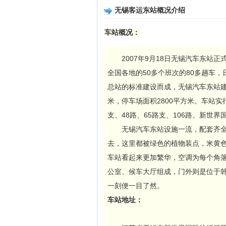
无锡客运东站概况介绍
车站概况：
2007年9月18日无锡汽车东站正
全国各地的50多个班次的80多趟车，
总站的标准建设而成，无锡汽车东站建设
米，停车场面积2800平方米。车站实
支、48路、65路支、106路、新世
无锡汽车东站设施一流，配套齐全，
去，这里都被绿色的植物装点，米黄
车站看起来更加繁华，空调为每个角
公室、候车大厅组成，门外则是位于
一刻便一目了然。
车站地址：