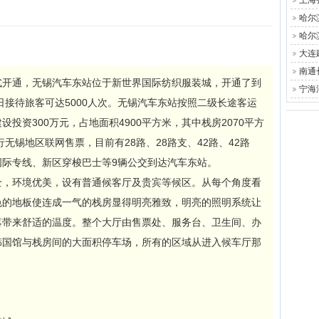
上海
哈尔
哈尔
大连
南通
式开通，无锡汽车东站位于新世界国际纺织服装城，开通了到
宁海
日接待旅客可达5000人次。无锡汽车东站按照二级长途客运
投资300万元，占地面积4900平方米，其中栈房2070平方
行无锡地区联网售票，目前有28路、28路支、42路、42路
界国际专线、新区穿梭巴士等9辆公交到达汽车东站。
环境优美，设有普通候客厅及贵宾等候区。从每个角度看
色的地板使连成一气的栈房显得明亮雅致，明亮的照明系统让
落带来舒适的温度。整个大厅由售票处、服务台、卫生间、办
韩国馆与栈房间的大面积停车场，所有的区域从进入候车厅那