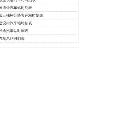
强生长途汽车站时刻表
滨道外汽车站时刻表
滨三棵树公路客运站时刻表
建设街汽车站时刻表
长途汽车站时刻表
汽车总站时刻表