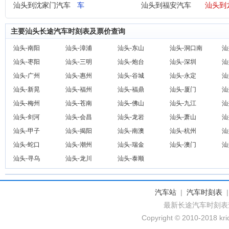
汕头到沈家门汽车
车
汕头到福安汽车
汕头到
主要汕头长途汽车时刻表及票价查询
汕头-南阳
汕头-漳浦
汕头-东山
汕头-洞口南
汕
汕头-枣阳
汕头-三明
汕头-炮台
汕头-深圳
汕
汕头-广州
汕头-惠州
汕头-谷城
汕头-永定
汕
汕头-新晃
汕头-福州
汕头-福鼎
汕头-厦门
汕
汕头-梅州
汕头-苍南
汕头-佛山
汕头-九江
汕
汕头-剑河
汕头-会昌
汕头-龙岩
汕头-萧山
汕
汕头-甲子
汕头-揭阳
汕头-南澳
汕头-杭州
汕
汕头-蛇口
汕头-潮州
汕头-瑞金
汕头-澳门
汕
汕头-寻乌
汕头-龙川
汕头-泰顺
汽车站
|
汽车时刻表
最新长途汽车时刻表
Copyright © 2010-2018 krid