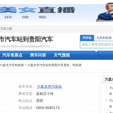
卫星云图
市汽车站到贵阳汽车
汽车站
汽车时刻表
qiche.kridol.com/shikebiao/85721/
汽车售票点
乘车问答
天气预报
六盘水汽车时刻表
> 六盘水市汽车站到贵阳汽车票价、时刻表
六盘
发车车站：
六盘水市汽车站
六
乘坐车型：
蓝鲸五十铃
价
终点站点：
贵阳
六
价
车站电话：
0858-8680173