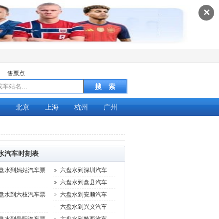
✕
售票点
北京
上海
杭州
广州
水汽车时刻表
盘水到妈姑汽车票
六盘水到深圳汽车
六盘水到盘县汽车
盘水到六枝汽车票
六盘水到安顺汽车
六盘水到兴义汽车