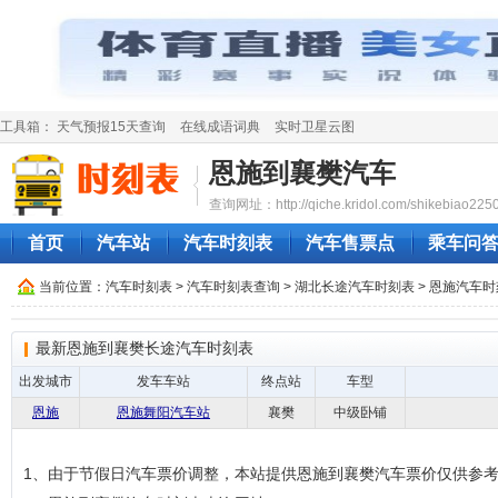
工具箱：
天气预报15天查询
在线成语词典
实时卫星云图
恩施到襄樊汽车
查询网址：http://qiche.kridol.com/shikebiao2250
首页
汽车站
汽车时刻表
汽车售票点
乘车问
当前位置：
汽车时刻表
>
汽车时刻表查询
>
湖北长途汽车时刻表
>
恩施汽车时
最新恩施到襄樊长途汽车时刻表
出发城市
发车车站
终点站
车型
恩施
恩施舞阳汽车站
襄樊
中级卧铺
1、由于节假日汽车票价调整，本站提供恩施到襄樊汽车票价仅供参