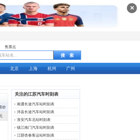
✕
售票点
北京
上海
杭州
广州
关注的江苏汽车时刻表
南通长途汽车站时刻表
票价
沛县长途汽车站时刻表
元
淮安汽车北站时刻表
镇江南门汽车站时刻表
江阴杏春客运站时刻表