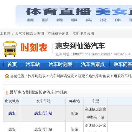
工具箱：
天气预报15天查询
在线成语词典
实时卫星云图
惠安到仙游汽车
查询网址：http://qiche.kridol.com/shikebiao2646
首页
汽车站
汽车时刻表
汽车售票点
乘车问
当前位置：
汽车时刻表
>
汽车时刻表查询
>
福建长途汽车时刻表
>
惠安汽车时
最新惠安到仙游长途汽车时刻表
出发城市
发车车站
终点站
车型
高速快运座席
惠安
惠安汽车站
仙游
中型高一级
高速快运座席
惠安
惠安汽车站
仙游