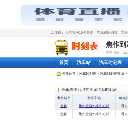
工具箱：
天气预报15天查询
在线成语词典
实时
焦作到
查询网址：http://
首页
汽车站
汽车时刻表
当前位置：
汽车时刻表
>
汽车时刻表查询
>
最新焦作到冯丈长途汽车时刻表
出发城市
发车车站
终点
焦作
焦作旅游汽车中心站
冯丈
焦作
焦作旅游汽车中心站
冯丈