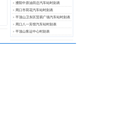
濮阳中原油田总汽车站时刻表
周口市荷花汽车站时刻表
平顶山卫东区贸易广场汽车站时刻表
周口八一宾馆汽车站时刻表
平顶山客运中心时刻表