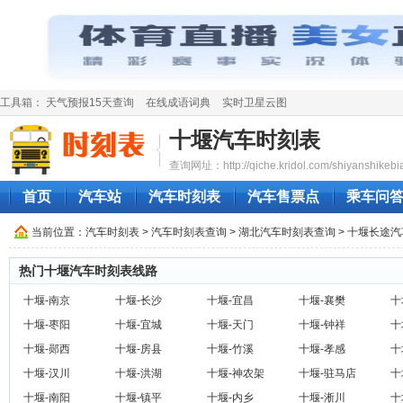
工具箱：
天气预报15天查询
在线成语词典
实时卫星云图
十堰汽车时刻表
查询网址：http://qiche.kridol.com/shiyanshikebi
首页
汽车站
汽车时刻表
汽车售票点
乘车问
当前位置：
汽车时刻表
>
汽车时刻表查询
>
湖北汽车时刻表查询
> 十堰长途
热门十堰汽车时刻表线路
十堰-南京
十堰-长沙
十堰-宜昌
十堰-襄樊
十
十堰-枣阳
十堰-宜城
十堰-天门
十堰-钟祥
十
十堰-郧西
十堰-房县
十堰-竹溪
十堰-孝感
十
十堰-汉川
十堰-洪湖
十堰-神农架
十堰-驻马店
十
十堰-南阳
十堰-镇平
十堰-内乡
十堰-淅川
十