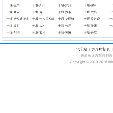
十堰-宝丰
十堰-郑州
十堰-郑州
十堰-漯河
十
十堰-西安
十堰-青山
十堰-沙市
十堰-武昌
十
十堰-驴头峡漂流
十堰-十八里长峡
十堰-龙潭河
十堰-悬鼓观
十
十堰-银矿
十堰-大木
十堰-竹坪
十堰-漫川
十
十堰-刘洞
十堰-蓼池
十堰-黄陂
十堰-丹江
汽车站
|
汽车时刻表
最新长途汽车时刻表
Copyright © 2010-2018 krid