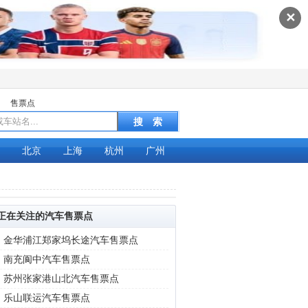
✕
售票点
北京
上海
杭州
广州
正在关注的汽车售票点
|
金华浦江郑家坞长途汽车售票点
|
南充阆中汽车售票点
|
苏州张家港山北汽车售票点
|
乐山联运汽车售票点