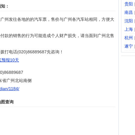
贵阳
须知：
南昌
由广州发往各地的的汽车票，售价与广州各汽车站相同，方便大
沈阳
上海
、付款的销售的行为可能造成个人财产损失，请当面到广州北售
杭州
遂宁
电话(020)86889687先咨询！
预报10天
6889687
东省广州北站南侧
odian/1184/
地图查询