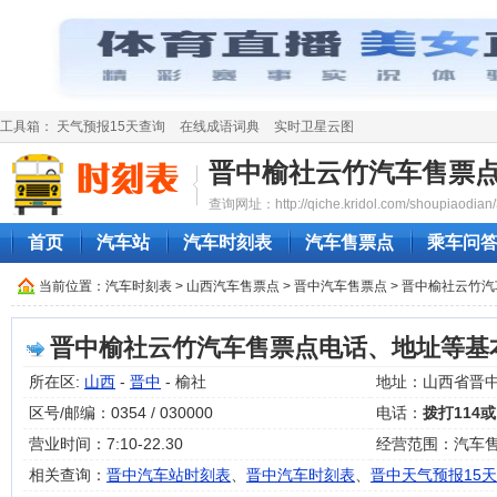
工具箱：
天气预报15天查询
在线成语词典
实时卫星云图
晋中榆社云竹汽车售票
查询网址：http://qiche.kridol.com/shoupiaodian/
首页
汽车站
汽车时刻表
汽车售票点
乘车问
当前位置：
汽车时刻表
>
山西汽车售票点
>
晋中汽车售票点
> 晋中榆社云竹
晋中榆社云竹汽车售票点电话、地址等基
所在区:
山西
-
晋中
- 榆社
地址：山西省晋
区号/邮编：0354 / 030000
电话：
拨打114或
营业时间：7:10-22.30
经营范围：汽车
相关查询：
晋中汽车站时刻表
、
晋中汽车时刻表
、
晋中天气预报15天