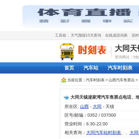
工具箱：
天气预报15天查询
在线成语词典
实时
大同天
查询网址：http://
首页
汽车站
汽车时刻表
当前位置：
汽车时刻表
>
山西汽车售票点
>
大同天镇逯家湾汽车售票点电话、
所在区:
山西
-
大同
- 天镇
区号/邮编：0352 / 037000
营业时间：6:30-22:00
相关查询：
大同汽车站时刻表
、、
大同