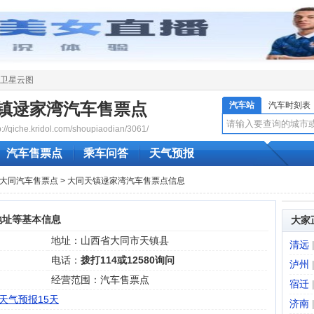
卫星云图
镇逯家湾汽车售票点
汽车站
汽车时刻表
qiche.kridol.com/shoupiaodian/3061/
汽车售票点
乘车问答
天气预报
大同汽车售票点
> 大同天镇逯家湾汽车售票点信息
地址等基本信息
大家
地址：山西省大同市天镇县
清远
电话：
拨打114或12580询问
泸州
经营范围：汽车售票点
宿迁
天气预报15天
济南