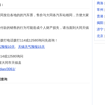
商洛
知：
常州
大同发往各地的的汽车票，售价与大同各汽车站相同，方便大家
贵港
揭阳
、付款的销售的行为可能造成个人财产损失，请当面到大同天镇
济宁
北京
打电话拨打114或12580询问先咨询！
预报10天
、
天镇天气预报15天
4或12580询问
省大同市天镇县
odian/3061/
图查询