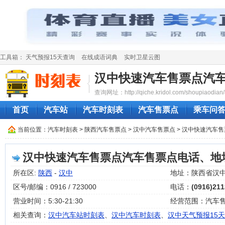
工具箱：
天气预报15天查询
在线成语词典
实时卫星云图
汉中快速汽车售票点汽
查询网址：http://qiche.kridol.com/shoupiaodian/
首页
汽车站
汽车时刻表
汽车售票点
乘车问
当前位置：
汽车时刻表
>
陕西汽车售票点
>
汉中汽车售票点
> 汉中快速汽车
汉中快速汽车售票点汽车售票点电话、地
所在区:
陕西
-
汉中
地址：陕西省汉
区号/邮编：0916 / 723000
电话：
(0916)21
营业时间：5:30-21:30
经营范围：汽车
相关查询：
汉中汽车站时刻表
、
汉中汽车时刻表
、
汉中天气预报15天