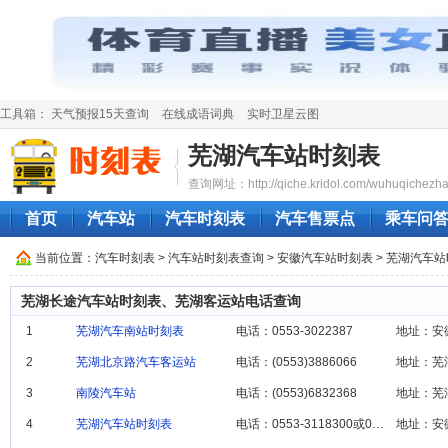
工具箱：
天气预报15天查询
在线成语词典
实时卫星云图
芜湖汽车站时刻表
查询网址：http://qiche.kridol.com/wuhuqichezha
首页
汽车站
汽车时刻表
汽车售票点
乘车问
当前位置：
汽车时刻表
>
汽车站时刻表查询
>
安徽汽车站时刻表
> 芜湖汽车
芜湖长途汽车站时刻表、芜湖客运站电话查询
1
芜湖汽车南站时刻表
电话：0553-3022387‎
地址：安
2
芜湖北京路汽车客运站
电话：(0553)3886066
地址：芜
3
南陵汽车站
电话：(0553)6832368
地址：芜
4
芜湖汽车站时刻表
电话：0553-3118300‎或0553-3111611
地址：安