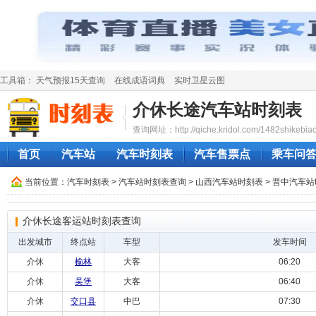
工具箱：
天气预报15天查询
在线成语词典
实时卫星云图
介休长途汽车站时刻表
查询网址：http://qiche.kridol.com/1482shikebiao
首页
汽车站
汽车时刻表
汽车售票点
乘车问
当前位置：
汽车时刻表
>
汽车站时刻表查询
>
山西汽车站时刻表
>
晋中汽车站
介休长途客运站时刻表查询
出发城市
终点站
车型
发车时间
介休
榆林
大客
06:20
介休
吴堡
大客
06:40
介休
交口县
中巴
07:30