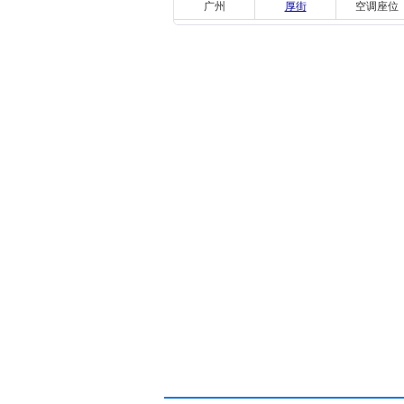
广州
厚街
空调座位