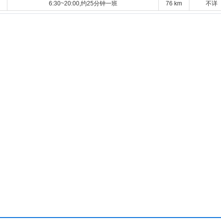
6:30~20:00,约25分钟一班
76 km
不详