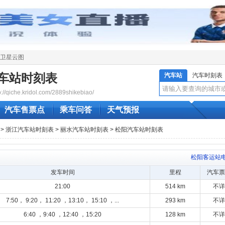
卫星云图
车站时刻表
汽车站
汽车时刻表
qiche.kridol.com/2889shikebiao/
汽车售票点
乘车问答
天气预报
>
浙江汽车站时刻表
>
丽水汽车站时刻表
> 松阳汽车站时刻表
松阳客运站
发车时间
里程
汽车票
21:00
514 km
不详
7:50， 9:20， 11:20 ，13:10， 15:10 ，...
293 km
不详
6:40 ，9:40 ，12:40 ，15:20
128 km
不详