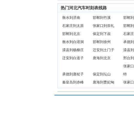
热门河北汽车时刻表线路
衡水到济南
邯郸到竹溪
邯郸到
石家庄到太原
张家口到崇礼
邯郸到
邯郸到北京
保定到下叔
石家庄
衡水到白溶洞
邯郸到徐州
承德到
滦县到杨柳庄
迁安到土门子
滦县到
迁安到白道子
唐海到北京
邢台到
张家口
承德到唐杖子
保定到坛山
特
秦皇岛到赤峰
唐海到曹妃甸
张家口