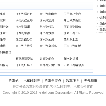
大名
唐山
唐山
枣庄
迁安到擂鼓台
唐山到麻山寺
玉田到小定府
保定
潍坊
承德到挂兰峪
衡水到定州
唐山到东新庄
唐山
到寿张
衡水到郑州
邢台到候马
石家庄到阳信
秦皇
张家口
迁西到承德
开平到沙湖
张家口到任丘
乐亭
保定到南沙口
衡水到沧州
沧州到北京
廊坊
唐山到兴隆县
唐山到皇后寨
石家庄到临沂
到锡林浩
石家庄到聊城
邯郸到烟台
衡水到淄博
到保定
迁安到红庙子
承德到头沟/三家
石家庄到哈尔滨
汽车站
|
汽车时刻表
|
汽车售票点
|
汽车服务
|
天气预报
最新长途汽车时刻表查询,客运站时刻表、汽车票价查询
Copyright © 2010-2018 kridol.com Corporation, All Rights Reserved