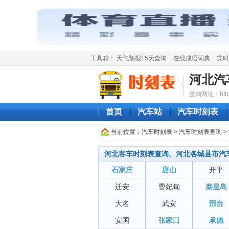
工具箱：
天气预报15天查询
在线成语词典
实时
河北汽
查询网址：http://
首页
汽车站
汽车时刻表
当前位置：
汽车时刻表
>
汽车时刻表查询
>
河北客车时刻表查询、河北各城县市汽
石家庄
唐山
开平
迁安
曹妃甸
秦皇岛
大名
武安
邢台
安国
张家口
承德