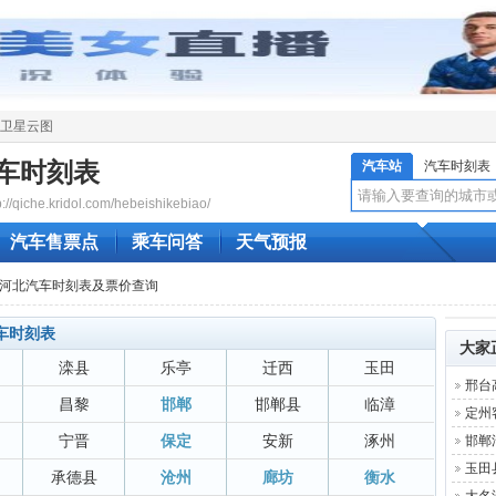
卫星云图
车时刻表
汽车站
汽车时刻表
qiche.kridol.com/hebeishikebiao/
汽车售票点
乘车问答
天气预报
 河北汽车时刻表及票价查询
车时刻表
大家
滦县
乐亭
迁西
玉田
邢台
昌黎
邯郸
邯郸县
临漳
定州
宁晋
保定
安新
涿州
邯郸
玉田
承德县
沧州
廊坊
衡水