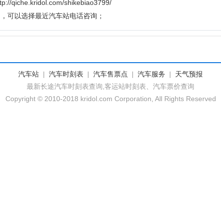
e.kridol.com/shikebiao3799/
题，可以选择最近汽车站电话咨询；
汽车站
|
汽车时刻表
|
汽车售票点
|
汽车服务
|
天气预报
最新长途汽车时刻表查询,客运站时刻表、汽车票价查询
Copyright © 2010-2018 kridol.com Corporation, All Rights Reserved